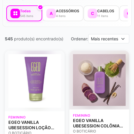
Todas
ACESSÓRIOS
CABELOS
A
C
C
545 itens
4 itens
11 itens
545
produto(s) encontrado(s)
Ordenar:
FEMININO
FEMININO
EGEO VANILLA
EGEO VANILLA
UBESESSION COLÕNIA
UBESESSION LOÇÃO
90ML
O BOTICÁRIO
CORPORAL 150ML
O BOTICÁRIO