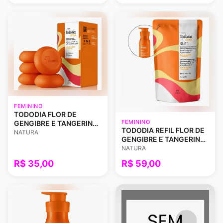
FEMININO
TODODIA FLOR DE
FEMININO
GENGIBRE E TANGERINA
TODODIA REFIL FLOR DE
SABONETE BARRA
NATURA
GENGIBRE E TANGERINA
5X90G
LOÇÃO CORPORAL
NATURA
400ML
R$ 35,00
R$ 59,00